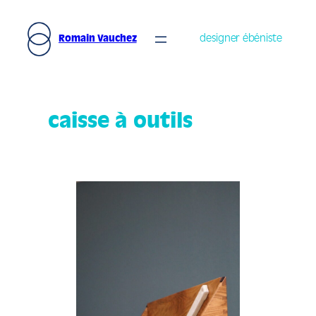
Aller
au
designer ébéniste
Romain Vauchez
contenu
caisse à outils