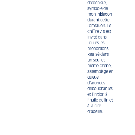
d’ébéniste,
symbole de
mon initiation
durant cette
formation. Le
chiffre 7 s’est
invité dans
toutes les
proportions.
Réalisé dans
un seul et
même chêne,
assemblage en
queue
d’arondes
débouchantes
et finition à
l’huile de lin et
à la cire
d’abeille.