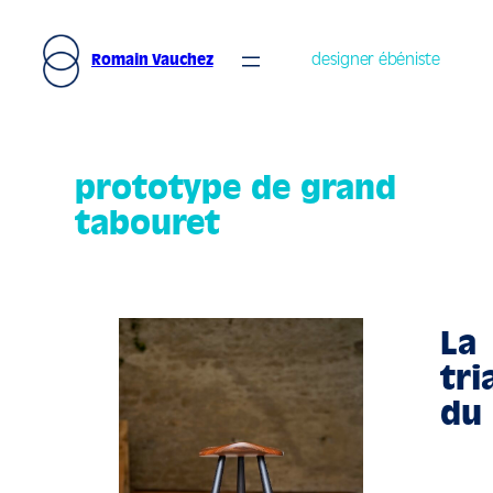
Aller
au
designer ébéniste
Romain Vauchez
contenu
prototype de grand
tabouret
La
tri
du 