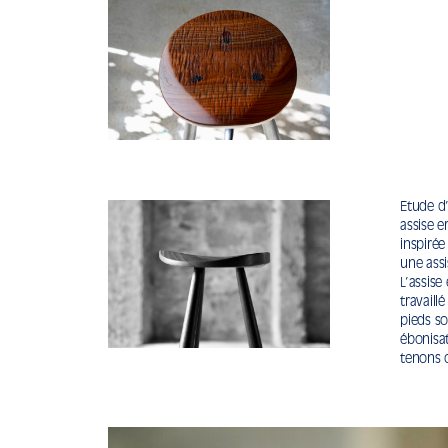
Etude d
assise 
inspirée
une assi
L’assise
travaill
pieds so
ébonisa
tenons 